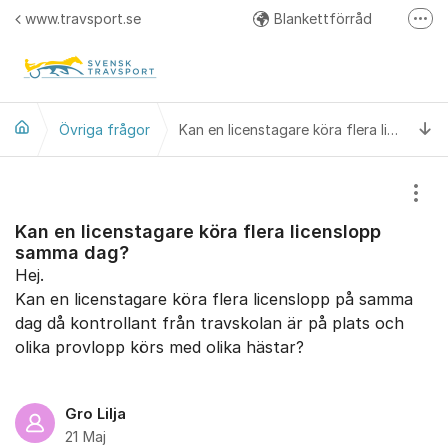
Hoppa till innehåll
www.travsport.se
Blankettförråd
Fler
Regelverk
Svensk Travsport på Facebook
Ti
Övriga frågor
Kan en licenstagare köra flera licenslopp samma dag?
Visa
Kan en licenstagare köra flera licenslopp
samma dag?
Hej.
Kan en licenstagare köra flera licenslopp på samma
dag då kontrollant från travskolan är på plats och
olika provlopp körs med olika hästar?
Gro Lilja
21 Maj