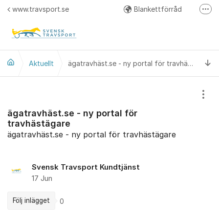
Hoppa till innehåll
www.travsport.se
Blankettförråd
Fler
Regelverk
Svensk Travsport på Facebook
Ti
Aktuellt
ägatravhäst.se - ny portal för travhästägare
Visa
ägatravhäst.se - ny portal för
travhästägare
ägatravhäst.se - ny portal för travhästägare
Svensk Travsport Kundtjänst
17 Jun
Följ inlägget
0