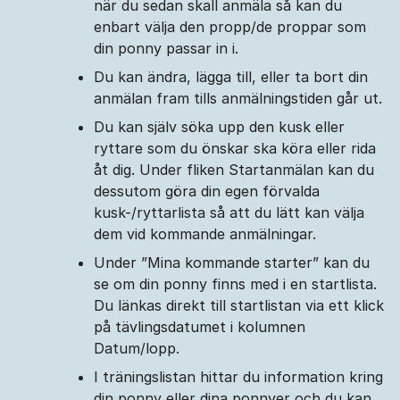
när du sedan skall anmäla så kan du
enbart välja den propp/de proppar som
din ponny passar in i.
Du kan ändra, lägga till, eller ta bort din
anmälan fram tills anmälningstiden går ut.
Du kan själv söka upp den kusk eller
ryttare som du önskar ska köra eller rida
åt dig. Under fliken Startanmälan kan du
dessutom göra din egen förvalda
kusk-/ryttarlista så att du lätt kan välja
dem vid kommande anmälningar.
Under ”Mina kommande starter” kan du
se om din ponny finns med i en startlista.
Du länkas direkt till startlistan via ett klick
på tävlingsdatumet i kolumnen
Datum/lopp.
I träningslistan hittar du information kring
din ponny eller dina ponnyer och du kan