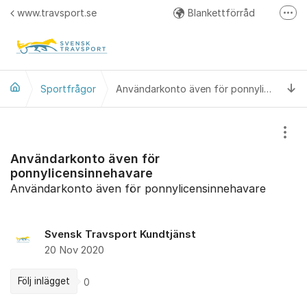
Hoppa till innehåll
www.travsport.se
Blankettförråd
Fler
Regelverk
Svensk Travsport på Facebook
Ti
Sportfrågor
Användarkonto även för ponnylicensinnehavare
Visa
Användarkonto även för
ponnylicensinnehavare
Användarkonto även för ponnylicensinnehavare
Svensk Travsport Kundtjänst
20 Nov 2020
Följ inlägget
0