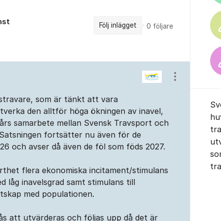
nst
Följ inlägget
0
följare
Visa/dölj ins
stravare, som är tänkt att vara
Sv
verka den alltför höga ökningen av inavel,
hu
a års samarbete mellan Svensk Travsport och
tr
Satsningen fortsätter nu även för de
ut
26 och avser då även de föl som föds 2027.
so
tr
rthet flera ekonomiska incitament/stimulans
d låg inavelsgrad samt stimulans till
ktskap med populationen.
 att utvärderas och följas upp då det är