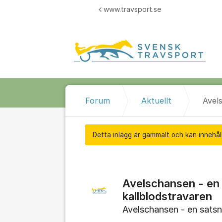
Hoppa till innehåll
www.travsport.se
Forum
Aktuellt
Detta inlägg är gammalt och kan innehåll
Avelschansen - en 
kallblodstravaren
Avelschansen - en satsn