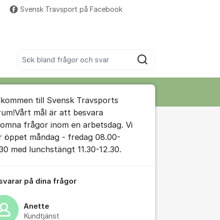
Svensk Travsport på Facebook
Fler supportlänkar
Sök bland alla inlägg
Sök
umet
lkommen till Svensk Travsports
te kommentaren
rum!Vårt mål är att besvara
komna frågor inom en arbetsdag. Vi
r öppet måndag - fredag 08.00-
.30 med lunchstängt 11.30-12.30.
ällningar för inlägg/kommentar
 svarar på dina frågor
Anette
Kundtjänst