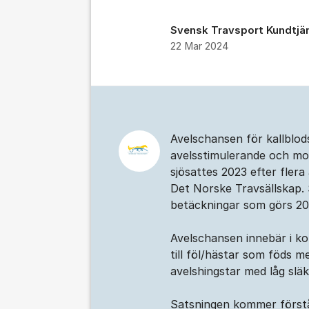
Svensk Travsport Kundtjä
22 Mar 2024
Kommentarer
Avelschansen för kallblod
avelsstimulerande och mot
sjösattes 2023 efter fler
Det Norske Travsällskap. 
betäckningar som görs 20
Avelschansen innebär i ko
till föl/hästar som föds me
avelshingstar med låg slä
Satsningen kommer förstås