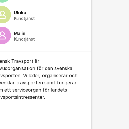
Ulrika
Kundtjänst
Malin
Kundtjänst
tällningar för inlägg/kommentar
ensk Travsport är
vudorganisation för den svenska
avsporten. Vi leder, organiserar och
vecklar travsporten samt fungerar
m ett serviceorgan för landets
avsportsintressenter.