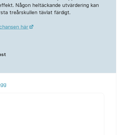
d effekt. Någon heltäckande utvärdering kan
sta treårskullen tävlat färdigt.
schansen här
nst
ägg