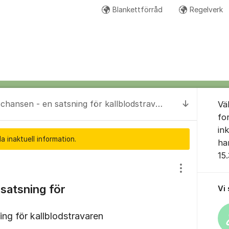
Blankettförråd
Regelverk
Om for
Avelschansen - en satsning för kallblodstravaren
Vä
Till senas
fo
in
a inaktuell information.
ha
15
Visa/dölj inst
satsning för
Vi
ing för kallblodstravaren