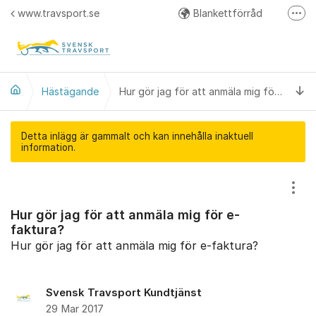
Hoppa till innehåll
www.travsport.se
Blankettförråd
Fler
Regelverk
Svensk Travsport på Facebook
Ti
Hästägande
Hur gör jag för att anmäla mig för e-faktura?
Detta inlägg är gammalt och kan innehålla inaktuell
information.
Visa
Hur gör jag för att anmäla mig för e-
faktura?
Hur gör jag för att anmäla mig för e-faktura?
Svensk Travsport Kundtjänst
29 Mar 2017