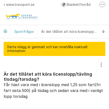
Hoppa till innehåll
www.travsport.se
Blankettförråd
Fler
Regelverk
Svensk Travsport på Facebook
Ti
Sportfrågor
Är det tillåtet att köra licenslopp/tävling tisdag/torsdag?
Detta inlägg är gammalt och kan innehålla inaktuell
information.
Visa
Är det tillåtet att köra licenslopp/tävling
tisdag/torsdag?
Får häst vara med i licenslopp med 1,25 som fart(fri
fart sista 500) på tisdag och sedan vara med i vanligt
lopp torsdag