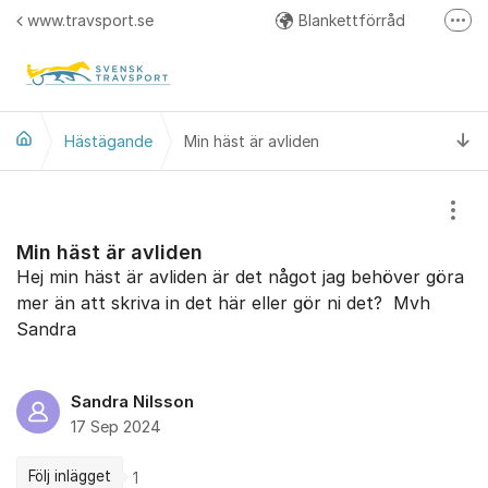
Hoppa till innehåll
www.travsport.se
Blankettförråd
Fler
Regelverk
Svensk Travsport på Facebook
Ti
Hästägande
Min häst är avliden
Visa
Min häst är avliden
Hej min häst är avliden är det något jag behöver göra
mer än att skriva in det här eller gör ni det? Mvh
Sandra
Sandra Nilsson
17 Sep 2024
Följ inlägget
1