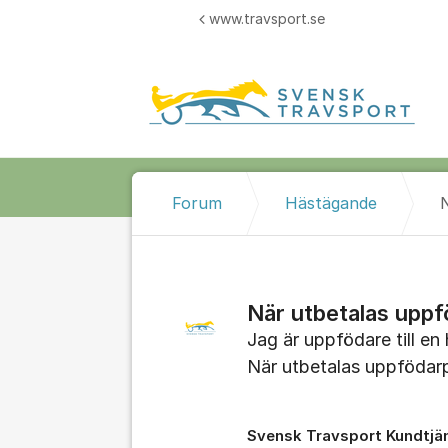
Hoppa till innehåll
www.travsport.se
Forum
Hästägande
När utbetalas upp
Jag är uppfödare till en
När utbetalas uppfödar
Svensk Travsport Kundtjä