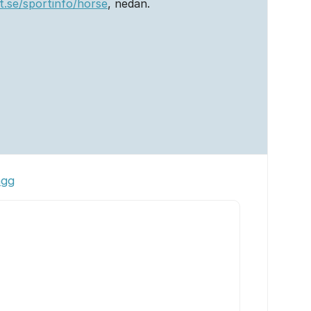
t.se/sportinfo/horse
, nedan.
ägg