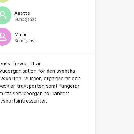
Anette
Kundtjänst
tällningar för inlägg/kommentar
Malin
Kundtjänst
ensk Travsport är
vudorganisation för den svenska
avsporten. Vi leder, organiserar och
vecklar travsporten samt fungerar
m ett serviceorgan för landets
avsportsintressenter.
tällningar för inlägg/kommentar