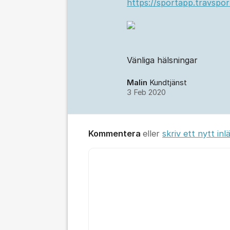
https://sportapp.travspor
Vänliga hälsningar
Malin
Kundtjänst
3 Feb 2020
Kommentera
eller
skriv ett nytt inl
Kommentar *