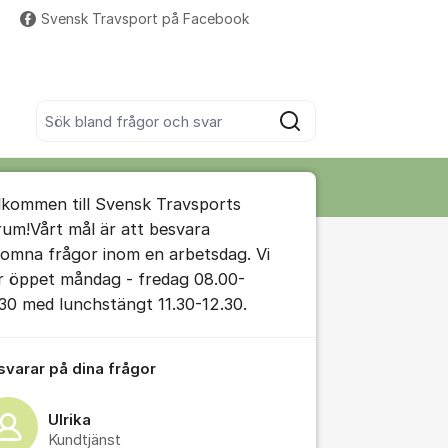
Svensk Travsport på Facebook
Fler supportlänkar
Sök bland alla inlägg
Sök
umet
lkommen till Svensk Travsports
te kommentaren
rum!Vårt mål är att besvara
komna frågor inom en arbetsdag. Vi
r öppet måndag - fredag 08.00-
ällningar för inlägg/kommentar
.30 med lunchstängt 11.30-12.30.
 svarar på dina frågor
Ulrika
Kundtjänst