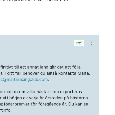
Visa/dölj ins
itivt till ett annat land går det att följa
. I ditt fall behöver du alltså kontakta Malta.
rc@maltaracingclub.com
.
formation om vilka hästar som exporteras
 vi i början av varje år årsraden på hästarna
ppfödarpremier för föregående år. Du kan se
tinfo,