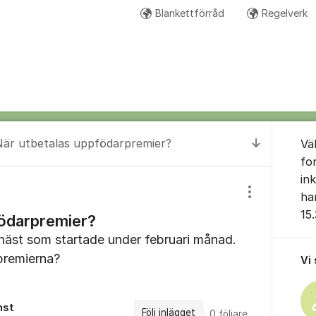
Blankettförråd
Regelverk
Om for
När utbetalas uppfödarpremier?
Vä
Till senas
fo
in
ha
Visa/dölj inst
15
födarpremier?
 häst som startade under februari månad.
premierna?
Vi
nst
Följ inlägget
0
följare