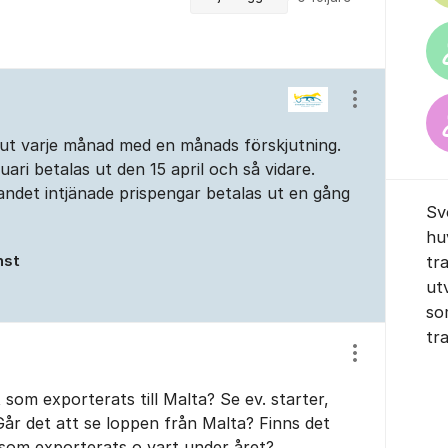
Visa/dölj ins
ut varje månad med en månads förskjutning.
ri betalas ut den 15 april och så vidare.
andet intjänade prispengar betalas ut en gång
Sv
hu
nst
tr
ut
so
tr
Visa/dölj ins
som exporterats till Malta? Se ev. starter,
år det att se loppen från Malta? Finns det
 som exporterats o vart under året?