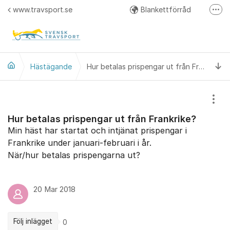
Hoppa till innehåll
www.travsport.se
Blankettförråd
Fler
Regelverk
Svensk Travsport på Facebook
Ti
Hästägande
Hur betalas prispengar ut från Frankrike?
Visa
Hur betalas prispengar ut från Frankrike?
Min häst har startat och intjänat prispengar i
Frankrike under januari-februari i år.
När/hur betalas prispengarna ut?
20 Mar 2018
Följ inlägget
0