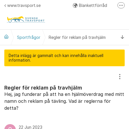
Hoppa till innehåll
www.travsport.se
Blankettförråd
Fler
Regelverk
Svensk Travsport på Facebook
Ti
Sportfrågor
Regler för reklam på travhjälm
Detta inlägg är gammalt och kan innehålla inaktuell
information.
Visa
Regler för reklam på travhjälm
Hej, jag funderar på att ha en hjälmöverdrag med mitt
namn och reklam på tävling. Vad är reglerna för
detta?
22 Jun 2023