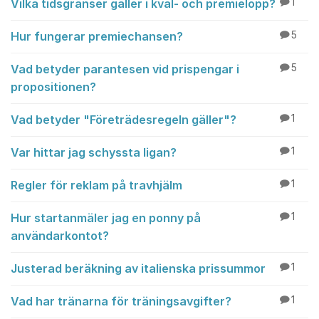
Vilka tidsgränser gäller i kval- och premielopp?
1
Hur fungerar premiechansen?
5
Vad betyder parantesen vid prispengar i
5
propositionen?
Vad betyder "Företrädesregeln gäller"?
1
Var hittar jag schyssta ligan?
1
Regler för reklam på travhjälm
1
Hur startanmäler jag en ponny på
1
användarkontot?
Justerad beräkning av italienska prissummor
1
Vad har tränarna för träningsavgifter?
1