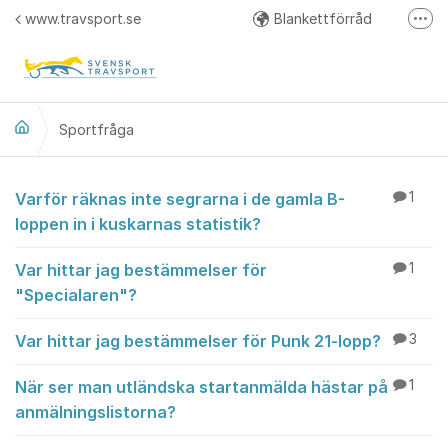
Hoppa till innehåll
www.travsport.se
Blankettförråd
Fler
Regelverk
Svensk Travsport på Facebook
Sportfråga
Sportfråga
Varför räknas inte segrarna i de gamla B-
1
loppen in i kuskarnas statistik?
Var hittar jag bestämmelser för
1
"Specialaren"?
Var hittar jag bestämmelser för Punk 21-lopp?
3
När ser man utländska startanmälda hästar på
1
anmälningslistorna?