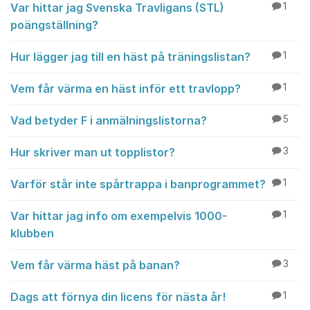
Var hittar jag Svenska Travligans (STL)
1
poängställning?
Hur lägger jag till en häst på träningslistan?
1
Vem får värma en häst inför ett travlopp?
1
Vad betyder F i anmälningslistorna?
5
Hur skriver man ut topplistor?
3
Varför står inte spårtrappa i banprogrammet?
1
Var hittar jag info om exempelvis 1000-
1
klubben
Vem får värma häst på banan?
3
Dags att förnya din licens för nästa år!
1