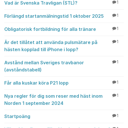
Vad är Svenska Travligan (STL)?
1
Förlängd startanmälningstid 1 oktober 2025
1
Obligatorisk fortbildning för alla tränare
1
Är det tillåtet att använda pulsmätare på
1
hästen kopplad till iPhone i lopp?
Avstånd mellan Sveriges travbanor
1
(avståndstabell)
Får alla kuskar köra P21 lopp
1
Nya regler för dig som reser med häst inom
1
Norden 1 september 2024
Startpoäng
1