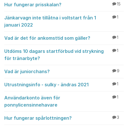
Hur fungerar prisskalan?
15
Jänkarvagn inte tillåtna i voltstart från 1
1
januari 2022
Vad är det för ankomsttid som gäller?
1
Utdöms 10 dagars startförbud vid strykning
1
för tränarbyte?
Vad är juniorchans?
9
Utrustningsinfo - sulky - ändras 2021
1
Användarkonto även för
1
ponnylicensinnehavare
Hur fungerar spårlottningen?
3