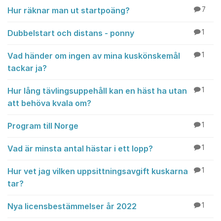
Hur räknar man ut startpoäng?
7
Dubbelstart och distans - ponny
1
Vad händer om ingen av mina kuskönskemål
1
tackar ja?
Hur lång tävlingsuppehåll kan en häst ha utan
1
att behöva kvala om?
Program till Norge
1
Vad är minsta antal hästar i ett lopp?
1
Hur vet jag vilken uppsittningsavgift kuskarna
1
tar?
Nya licensbestämmelser år 2022
1